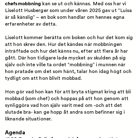
chefsmobbning
kan se ut och kännas. Med oss har vi
Liselott Husberger som under våren 2025 gav ut “Luisa
är så känslig” – en bok som handlar om hennes egna
erfarenheter av detta.
Liselott kommer berätta om boken och hur det kom sig
att hon skrev den. Hur det kändes när mobbningen
inträffade och hur det känns nu, efter att flera år har
gått. Där hon tidigare lade mycket av skulden på sig
själv och inte ville ta ordet “mobbning” i munnen när
hon pratade om det som hänt, talar hon idag högt och
tydligt om att hon blivit mobbad.
Hon gör vad hon kan för att bryta stigmat kring att bli
mobbad (som chef) och hoppas på att hon genom att
synliggöra vad hon själv varit med om -och att det
slutade bra- kan ge hopp åt andra som befinner sig i
liknande situationer.
Agenda