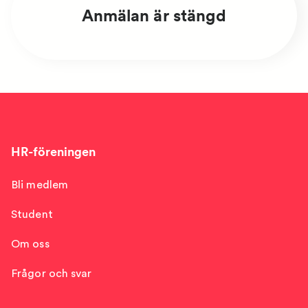
Anmälan är stängd
HR-föreningen
Bli medlem
Student
Om oss
Frågor och svar