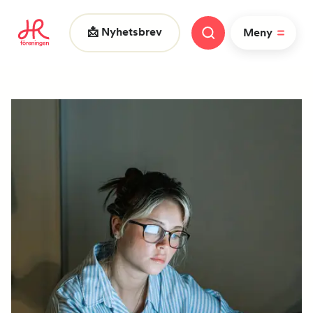
📩 Nyhetsbrev
Meny
Vad letar du efter?
|
FAQ
Nyheter
Nätverk
HR dagarna