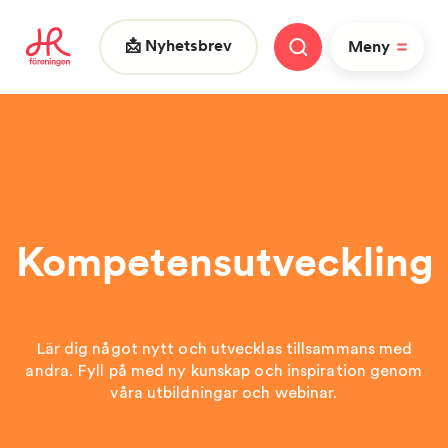
📩 Nyhetsbrev
Meny
Vad letar du efter?
|
Kompetensutveckling
Lär dig något nytt och utvecklas tillsammans med
andra. Fyll på med ny kunskap och inspiration genom
FAQ
Nyheter
Nätverk
våra utbildningar och webinar.
HR dagarna