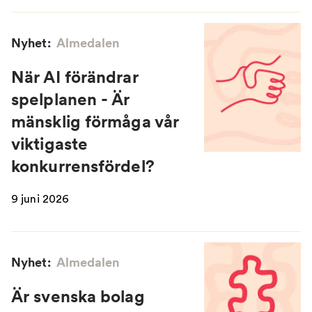
Nyhet:
Almedalen
När AI förändrar
spelplanen - Är
mänsklig förmåga vår
viktigaste
konkurrensfördel?
9 juni 2026
Nyhet:
Almedalen
Är svenska bolag