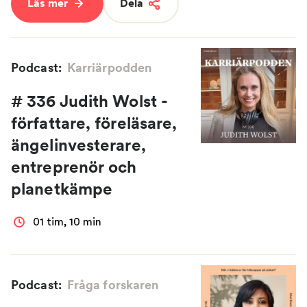
Läs mer
Dela
Podcast:
Karriärpodden
# 336 Judith Wolst -
författare, föreläsare,
ängelinvesterare,
entreprenör och
planetkämpe
01 tim, 10 min
Podcast:
Fråga forskaren