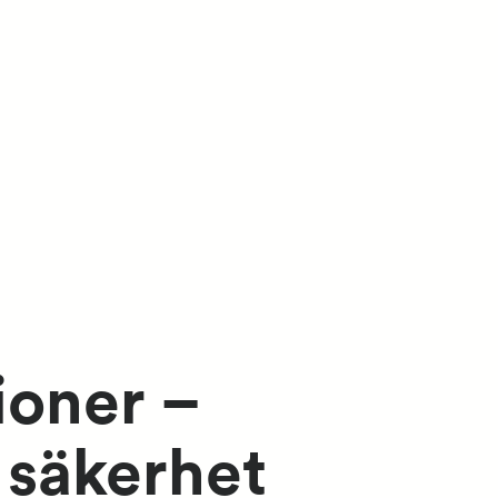
ioner –
 säkerhet