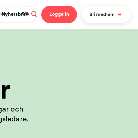
gen
Sök
 Nyhetsbrev
Logga in
Bli medlem
Stäng meny
r
Rensa
Sök
gar och
gsledare.