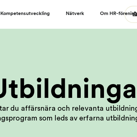
Kompetensutveckling
Nätverk
Om HR-förenin

Utbildninga
ttar du affärsnära och relevanta utbildnin
ngsprogram som leds av erfarna utbildnin