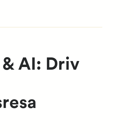
& AI: Driv
sresa