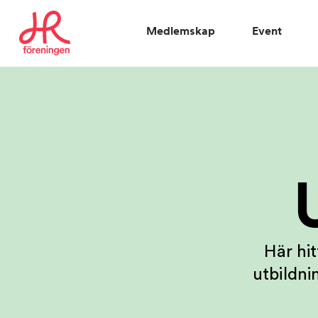
Medlemskap
Event
Vad letar du efter?
Här hi
utbildni