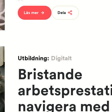
Läs mer
Dela
Utbildning:
Digitalt
Bristande
arbetsprestat
navigera med