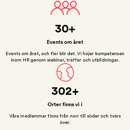
20
43
24
86
30
129
Events om året
172
Events om året, och fler blir det. Vi höjer kompetensen
inom HR genom webinar, träffar och utbildningar.
215
258
302
Orter finns vi i
Våra medlemmar finns från norr till söder och tvärs
över.