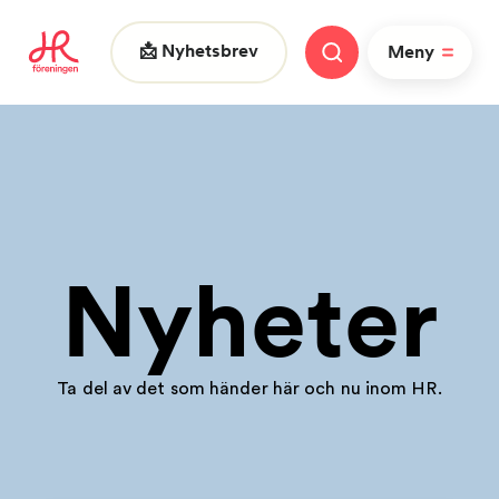
📩 Nyhetsbrev
Meny
Vad letar du efter?
Nyheter
Ta del av det som händer här och nu inom HR.
FAQ
Nyheter
Nätverk
HR dagarna