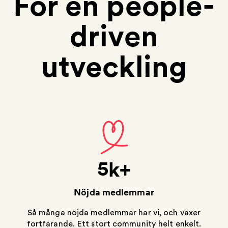
För en people-
driven
utveckling
1
2
3
4
4
8
5
12
Nöjda medlemmar
16
Så många nöjda medlemmar har vi, och växer
fortfarande. Ett stort community helt enkelt.