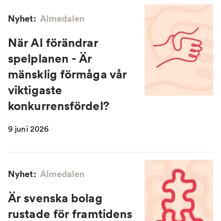
Nyhet:
Almedalen
När AI förändrar
spelplanen - Är
mänsklig förmåga vår
viktigaste
konkurrensfördel?
9 juni 2026
Nyhet:
Almedalen
Är svenska bolag
rustade för framtidens