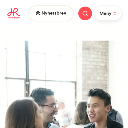
📩 Nyhetsbrev
Meny
Vad letar du efter?
|
FAQ
Nyheter
Nätverk
HR dagarna