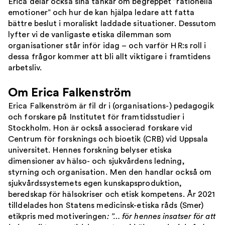
Erica delar också sina tankar om begreppet ”rationella
emotioner” och hur de kan hjälpa ledare att fatta
bättre beslut i moraliskt laddade situationer. Dessutom
lyfter vi de vanligaste etiska dilemman som
organisationer står inför idag – och varför HR:s roll i
dessa frågor kommer att bli allt viktigare i framtidens
arbetsliv.
Om Erica Falkenström
Erica Falkenström är fil dr i (organisations-) pedagogik
och forskare på Institutet för framtidsstudier i
Stockholm. Hon är också associerad forskare vid
Centrum för forsknings och bioetik (CRB) vid Uppsala
universitet. Hennes forskning belyser etiska
dimensioner av hälso- och sjukvårdens ledning,
styrning och organisation. Men den handlar också om
sjukvårdssystemets egen kunskapsproduktion,
beredskap för hälsokriser och etisk kompetens. År 2021
tilldelades hon Statens medicinsk-etiska råds (Smer)
etikpris med motiveringen
: ”… för hennes insatser för att