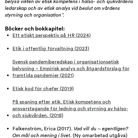
belysa vikten av etisk kompetens i hälso- och sjukvårdens
ledarskap och av etisk analys vid beslut om vårdens
styrning och organisation”.
Böcker och bokkapitel:
Ett etiskt perspektiv på HR
(2024)
Etik i offentlig förvaltning
(2023)
Svensk pandemiberedskap i organisationsetisk
belysning – Empirisk analys och åtgärdsförslag för
framtida pandemier
(2021)
Etisk kod för chefer
(2019)
På spaning efter etik. Etisk kompetens och
ansvarstagande för ledning och styrning av hälso-
och sjukvården.
(2018)
Falkenström, Erica (2017).
Vad vill du – egentligen?
Om mål och mening i livet
. (Ny omarbetad utgåva)