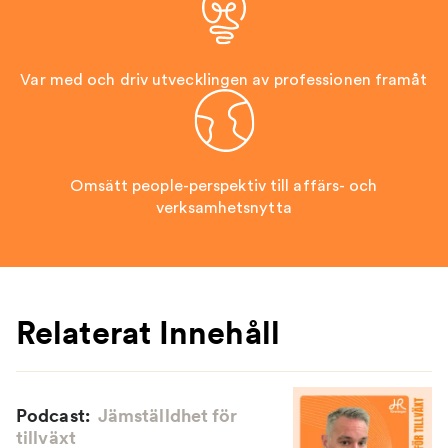
Var med och driv utvecklingen av professionen framåt
Omsätt people-perspektiv till affärs- och
verksamhetsnytta
Relaterat Innehåll
Podcast:
Jämställdhet för
tillväxt