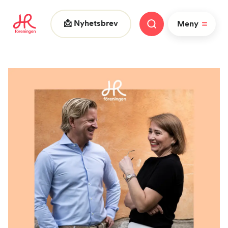
📩 Nyhetsbrev
Meny
Vad letar du efter?
FAQ
Nyheter
Nätverk
HR dagarna