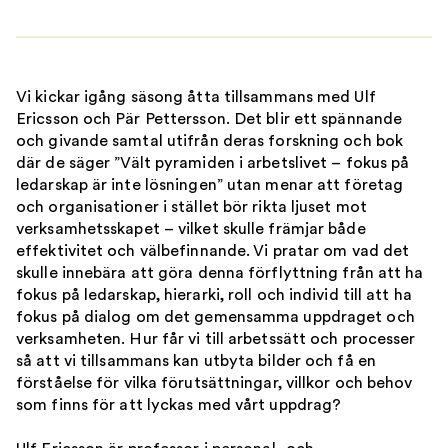
V
i
kickar
igång säsong åtta
tillsammans med Ulf
Ericsson och Pär Pettersson
. Det blir ett
spännande
och givande samtal
utifrån
deras forskning och bok
där de
säger ”Vält pyramiden i arbetslivet – fokus på
ledarskap är inte lösningen
”
utan menar att företag
och organisationer i stället bör rikta ljuset mot
verksamhets
s
kapet
– vilket skulle främjar både
effektivitet och välbefinnande
.
Vi pratar om vad det
skulle innebära a
tt göra denna förflyttning
från
att ha
fokus
på
ledarskap
, hierarki, roll och
individ till
att ha
fokus på
dialog om
det gemensamma uppdraget och
verksamheten
.
Hur
få
r vi
till arbetssätt och processer
så att vi
tillsammans
kan
utbyta bilder och få en
förståelse
för
vilka
förutsättningar, villkor
och behov
som finns
för att
lyckas med vårt uppdrag
?