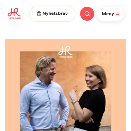
📩 Nyhetsbrev
Meny
Vad letar du efter?
|
FAQ
Nyheter
Nätverk
HR dagarna