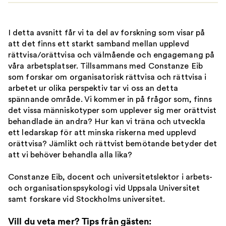
I detta avsnitt får vi ta del av forskning som visar på
att det finns ett starkt samband mellan upplevd
rättvisa/orättvisa och välmående
och engagemang
på
våra
arbets
platser.
Tillsammans med
Constanze
Eib
som
forskar om
organisatorisk rättvisa och rättvisa i
arbetet ur olika
perspektiv tar vi oss an detta
spännande område. Vi kommer in på frågor som, finns
det vissa människotyper som upplever sig mer orättvist
behandlade än andra? Hur kan vi träna och utveckla
ett ledarskap för att minska riskerna med upplevd
orättvisa?
Jämlikt och rättvist bemötande betyder det
att vi behöver behandla alla lika?
Constanze
Eib
, docent och universitetslektor i arbets-
och organisationspsykologi vid
Uppsala Universitet
samt forskare vid Stockholms universitet.
Vill du veta mer? Tips från gästen: