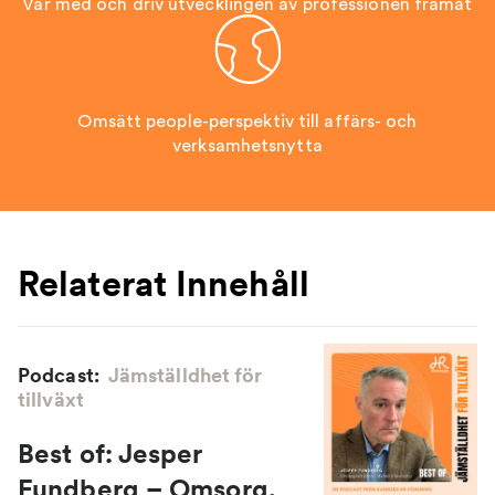
Var med och driv utvecklingen av professionen framåt
Omsätt people-perspektiv till affärs- och
verksamhetsnytta
Relaterat Innehåll
Podcast:
Jämställdhet för
tillväxt
Best of: Jesper
Fundberg – Omsorg,