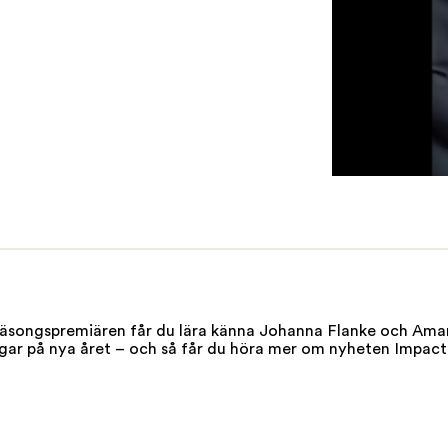
HR dagarna
I säsongspremiären får du lära känna Johanna Flanke och Am
ngar på nya året – och så får du höra mer om nyheten Impact