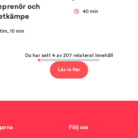
eprenör och
40 min
netkämpe
 tim, 10 min
Du har sett 4 av 207 relaterat innehåll
Läs in fler
garna
Följ oss