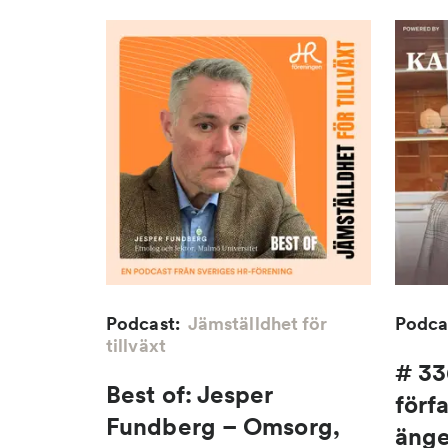
Podcast:
Jämställdhet för
Podca
tillväxt
# 33
Best of: Jesper
förfa
Fundberg – Omsorg,
änge