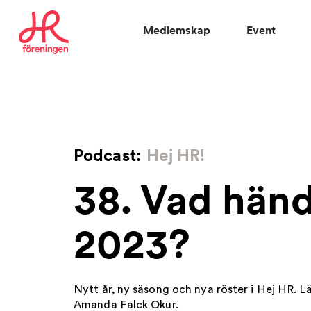
Medlemskap
Event
Vad letar du efter?
Podcast:
Hej HR!
38. Vad hän
2023?
Nytt år, ny säsong och nya röster i Hej HR. 
Amanda Falck Okur.