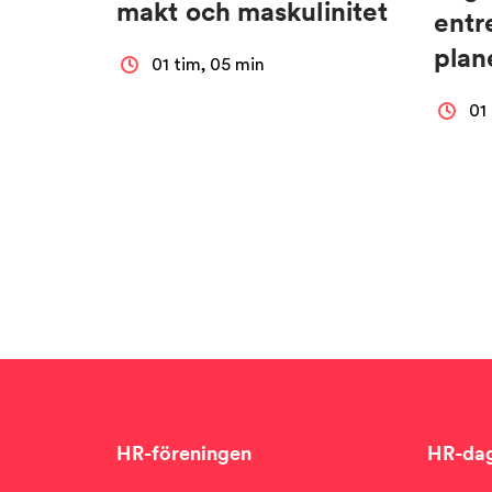
makt och maskulinitet
entr
pla
01 tim, 05 min
01
HR-föreningen
HR-da