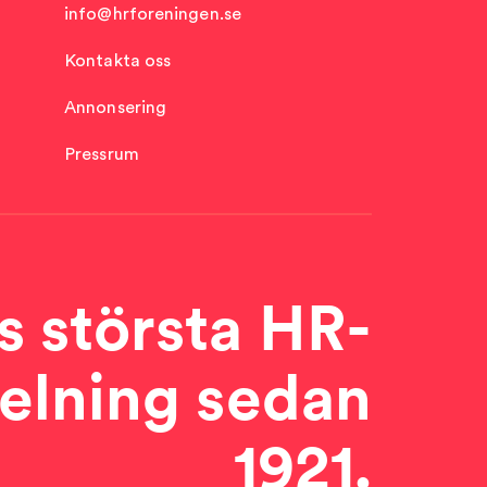
info@hrforeningen.se
Kontakta oss
Annonsering
Pressrum
s största HR-
elning sedan
1921.