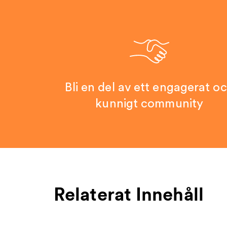
Bli en del av ett engagerat o
kunnigt community
Relaterat Innehåll