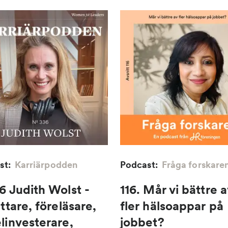
st:
Karriärpodden
Podcast:
Fråga forskare
6 Judith Wolst -
116. Mår vi bättre a
ttare, föreläsare,
fler hälsoappar på
linvesterare,
jobbet?