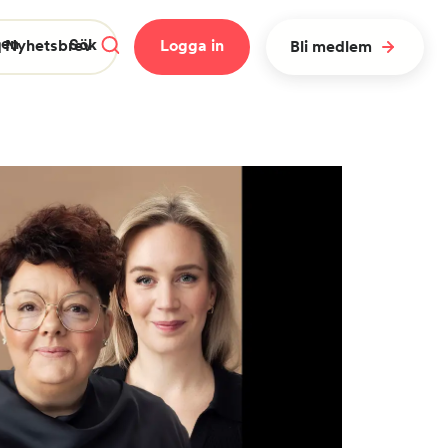
gen
Sök
 Nyhetsbrev
Logga in
Bli medlem
Stäng meny
Rensa
Sök