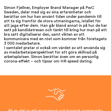
Simon Fjellner, Employer Brand Manager på PwC
Sweden, delar med sig av sina erfarenheter och
berättar om hur han använt tiden under pandemin till
att ta sig framför de stora utmaningarna, istället för
att jaga efter dem. Han går bland annat in på hur de har
sett på kandidatresan och tänkt till kring hur man på ett
bra sätt digitaliserar den, samt vikten av att
kommunicera med en röst som kommer från företagets
3 000 medarbetare.
I samtalet pratar vi också om värdet av att använda sig
av medarbetarperspektivet för att göra skillnad på
arbetsplatsen. Simon berättar även om en personlig
corona-effekt – och tipsar om HR-speed dating.
Bli en del av ett engagerat och kunnigt community