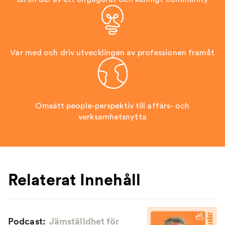
Var med och driv utvecklingen av professionen framåt
Omsätt people-perspektiv till affärs- och
verksamhetsnytta
Relaterat Innehåll
Podcast:
Jämställdhet för