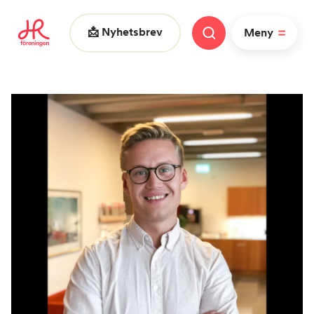
📩 Nyhetsbrev
Meny
Vad letar du efter?
|
FAQ
Nyheter
Nätverk
HR dagarna