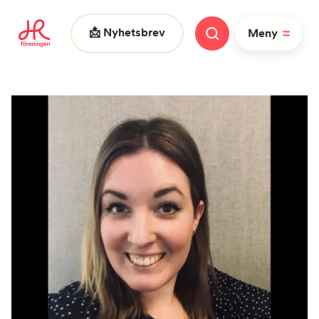
📩 Nyhetsbrev
Meny
Vad letar du efter?
FAQ
Nyheter
Nätverk
HR dagarna