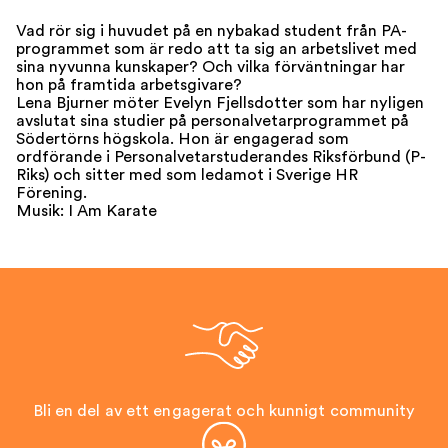
Vad rör sig i huvudet på en nybakad student från PA-
programmet som är redo att ta sig an arbetslivet med
sina nyvunna kunskaper? Och vilka förväntningar har
hon på framtida arbetsgivare?
Lena Bjurner möter Evelyn Fjellsdotter som har nyligen
avslutat sina studier på personalvetarprogrammet på
Södertörns högskola. Hon är engagerad som
ordförande i Personalvetarstuderandes Riksförbund (P-
Riks) och sitter med som ledamot i Sverige HR
Förening.
Musik: I Am Karate
Bli en del av ett engagerat och kunnigt community