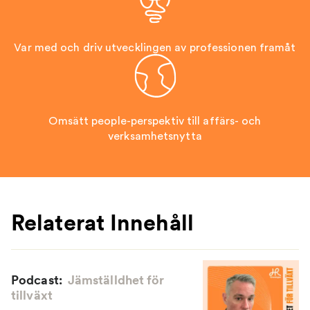
Var med och driv utvecklingen av professionen framåt
Omsätt people-perspektiv till affärs- och
verksamhetsnytta
Relaterat Innehåll
Podcast:
Jämställdhet för
tillväxt