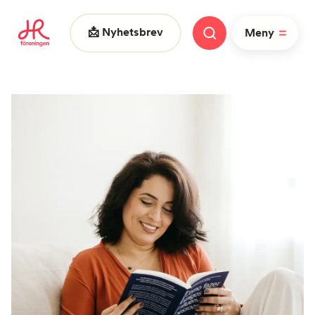
📩 Nyhetsbrev
Meny
Vad letar du efter?
|
FAQ
Nyheter
Nätverk
HR dagarna