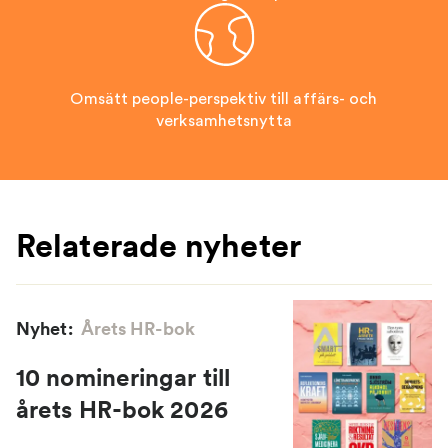
Omsätt people-perspektiv till affärs- och
verksamhetsnytta
Relaterade nyheter
Nyhet:
Årets HR-bok
10 nomineringar till
årets HR-bok 2026