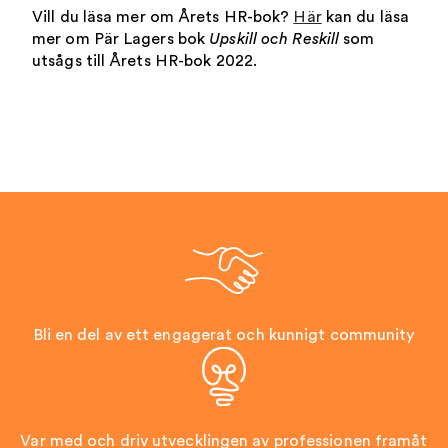
Vill du läsa mer om Årets HR-bok?
Här
kan du läsa
mer om Pär Lagers bok
Upskill och Reskill
som
utsågs till Årets HR-bok 2022.
Bli en del av ett engagerat och kunnigt community
Var med och driv utvecklingen av professionen framåt