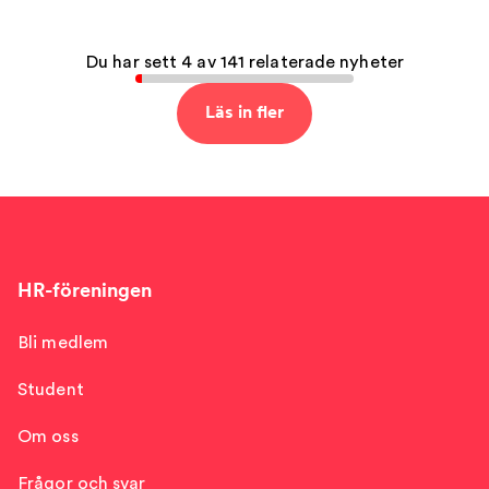
Du har sett 4 av 141 relaterade nyheter
Läs in fler
HR-föreningen
Bli medlem
Student
Om oss
Frågor och svar