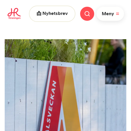
📩 Nyhetsbrev
Meny
Vad letar du efter?
FAQ
Nyheter
Nätverk
HR dagarna