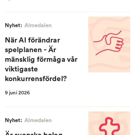
Nyhet:
Almedalen
När AI förändrar
spelplanen - Är
mänsklig förmåga vår
viktigaste
konkurrensfördel?
9 juni 2026
Nyhet:
Almedalen
Är svenska bolag