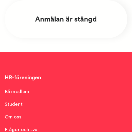
Anmälan är stängd
HR-föreningen
Bli medlem
Student
Om oss
Frågor och svar