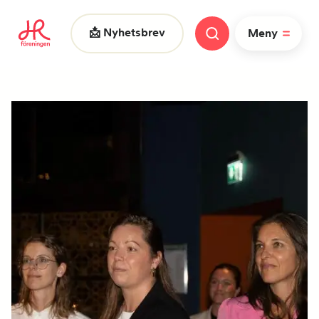
📩 Nyhetsbrev
Meny
Vad letar du efter?
|
FAQ
Nyheter
Nätverk
HR dagarna