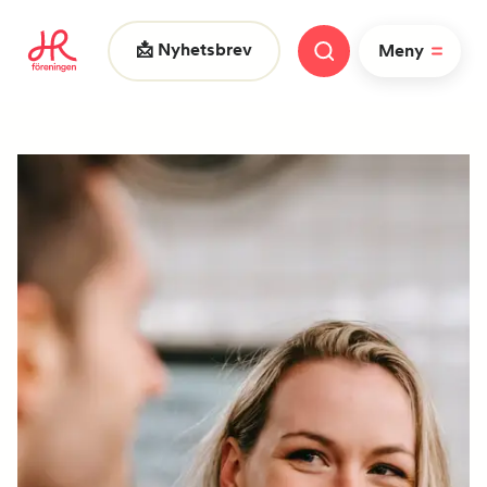
📩 Nyhetsbrev
Meny
Vad letar du efter?
|
FAQ
Nyheter
Nätverk
HR dagarna