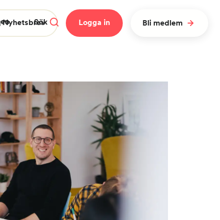
gen
Sök
 Nyhetsbrev
Logga in
Bli medlem
Stäng meny
Rensa
Sök