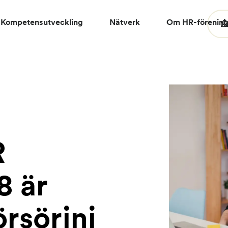
Kompetensutveckling
Nätverk
Om HR-förenin

R
8 är
rsörjni