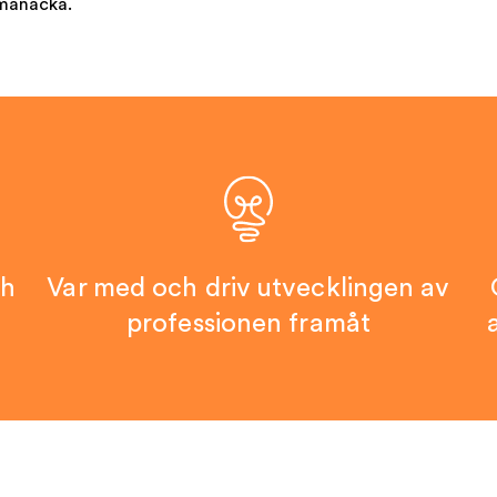
lmanacka.
ch
Var med och driv utvecklingen av
professionen framåt