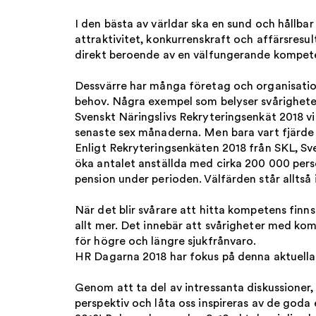
I den bästa av världar ska en sund och hållba
attraktivitet, konkurrenskraft och affärsres
direkt beroende av en välfungerande kompete
Dessvärre har många företag och organisatio
behov. Några exempel som belyser svårighete
Svenskt Näringslivs Rekryteringsenkät 2018 v
senaste sex månaderna. Men bara vart fjärde 
Enligt Rekryteringsenkäten 2018 från SKL, S
öka antalet anställda med cirka 200 000 pers
pension under perioden. Välfärden står allts
När det blir svårare att hitta kompetens finns
allt mer. Det innebär att svårigheter med ko
för högre och längre sjukfrånvaro.
HR Dagarna 2018 har fokus på denna aktuella
Genom att ta del av intressanta diskussioner
perspektiv och låta oss inspireras av de go