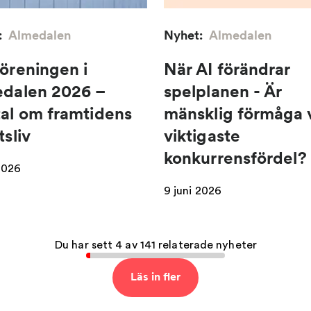
:
Almedalen
Nyhet:
Almedalen
öreningen i
När AI förändrar
dalen 2026 –
spelplanen - Är
al om framtidens
mänsklig förmåga 
tsliv
viktigaste
konkurrensfördel?
2026
9 juni 2026
Du har sett 4 av 141 relaterade nyheter
Läs in fler