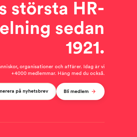
s största HR-
elning sedan
1921.
niskor, organisationer och affärer. Idag är vi
+4000 medlemmar. Häng med du också.
merera på nyhetsbrev
Bli medlem