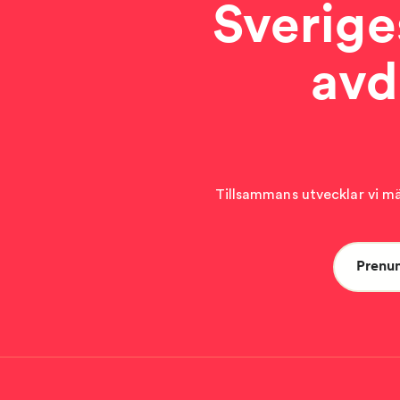
Sverige
avd
Tillsammans utvecklar vi män
Prenu