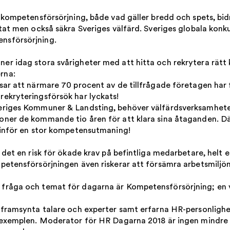
r kompetensförsörjning, både vad gäller bredd och spets, bidr
ultat men också säkra Sveriges välfärd. Sveriges globala ko
nsförsörjning.
ner idag stora svårigheter med att hitta och rekrytera r
rna:
isar att närmare 70 procent av de tillfrågade företagen har
rekryteringsförsök har lyckats!
veriges Kommuner & Landsting, behöver välfärdsverksamhete
oner de kommande tio åren för att klara sina åtaganden. Där
å inför en stor kompetensutmaning!
 det en risk för ökade krav på befintliga medarbetare, helt e
mpetensförsörjningen även riskerar att försämra arbetsmiljö
 fråga och temat för dagarna är Kompetensförsörjning; en v
, framsynta talare och experter samt erfarna HR-personlighe
da exemplen. Moderator för HR Dagarna 2018 är ingen mind