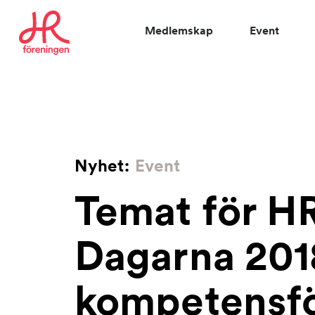
Medlemskap
Event
Vad letar du efter?
|
Nyhet:
Event
Temat för H
Dagarna 201
kompetensfö