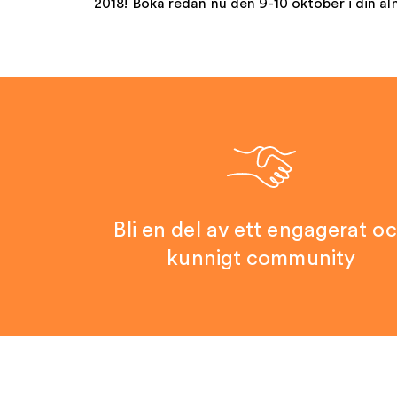
2018! Boka redan nu den 9-10 oktober i din a
Bli en del av ett engagerat o
kunnigt community