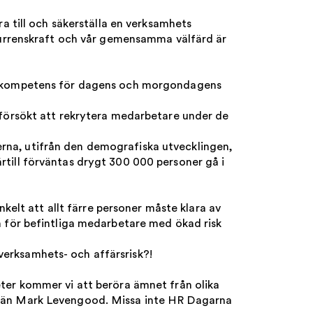
a till och säkerställa en verksamhets
nkurrenskraft och vår gemensamma välfärd är
ätt kompetens för dagens och morgondagens
 försökt att rekrytera medarbetare under de
rna, utifrån den demografiska utvecklingen,
till förväntas drygt 300 000 personer gå i
nkelt att allt färre personer måste klara av
n för befintliga medarbetare med ökad risk
erksamhets- och affärsrisk?!
ter kommer vi att beröra ämnet från olika
re än Mark Levengood. Missa inte HR Dagarna