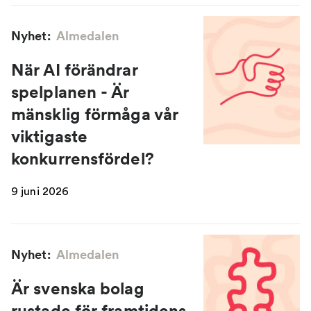
Nyhet:
Almedalen
När AI förändrar
spelplanen - Är
mänsklig förmåga vår
viktigaste
konkurrensfördel?
9 juni 2026
Nyhet:
Almedalen
Är svenska bolag
rustade för framtidens