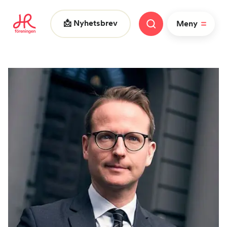
📩 Nyhetsbrev
Meny
Vad letar du efter?
FAQ
Nyheter
Nätverk
HR dagarna