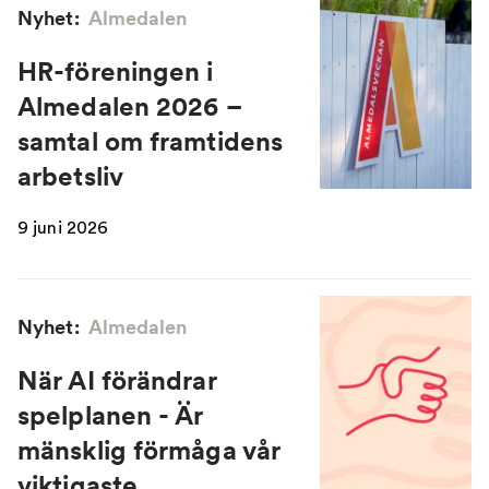
Nyhet:
Almedalen
HR-föreningen i
Almedalen 2026 –
samtal om framtidens
arbetsliv
9 juni 2026
Nyhet:
Almedalen
När AI förändrar
spelplanen - Är
mänsklig förmåga vår
viktigaste