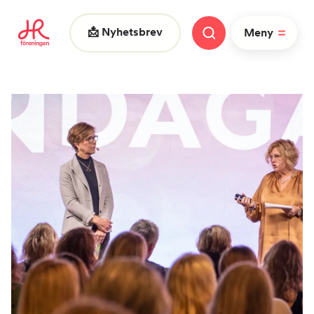
📩 Nyhetsbrev
Meny
Vad letar du efter?
FAQ
Nyheter
Nätverk
HR dagarna