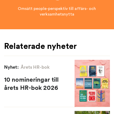
Omsätt people-perspektiv till affärs- och
verksamhetsnytta
Relaterade nyheter
Nyhet:
Årets HR-bok
10 nomineringar till
årets HR-bok 2026