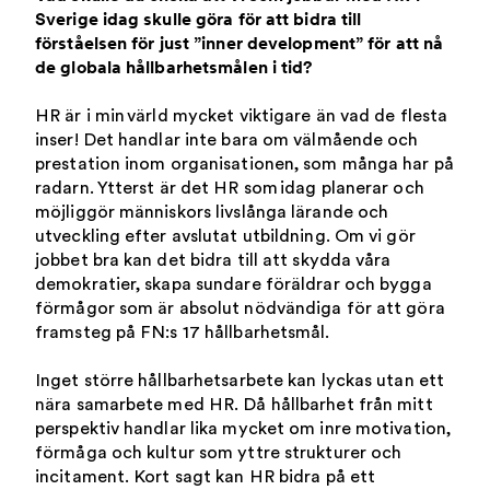
Sverige idag skulle göra för att bidra till
förståelsen för just ”inner development” för att nå
de globala hållbarhetsmålen i tid?
HR är i min värld mycket viktigare än vad de flesta
inser! Det handlar inte bara om välmående och
prestation inom organisationen, som många har på
radarn. Ytterst är det HR som idag planerar och
möjliggör människors livslånga lärande och
utveckling efter avslutat utbildning. Om vi gör
jobbet bra kan det bidra till att skydda våra
demokratier, skapa sundare föräldrar och bygga
förmågor som är absolut nödvändiga för att göra
framsteg på FN:s 17 hållbarhetsmål.
Inget större hållbarhetsarbete kan lyckas utan ett
nära samarbete med HR. Då hållbarhet från mitt
perspektiv handlar lika mycket om inre motivation,
förmåga och kultur som yttre strukturer och
incitament. Kort sagt kan HR bidra på ett