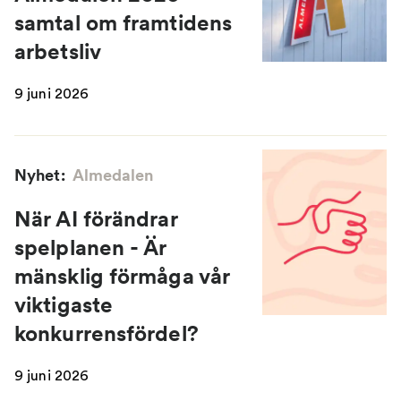
samtal om framtidens
arbetsliv
9 juni 2026
Nyhet:
Almedalen
När AI förändrar
spelplanen - Är
mänsklig förmåga vår
viktigaste
konkurrensfördel?
9 juni 2026