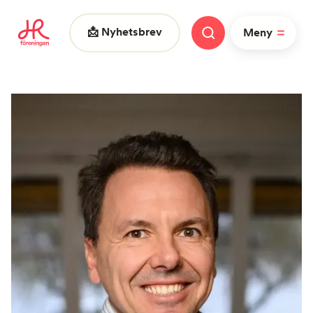
📩 Nyhetsbrev
Meny
Vad letar du efter?
FAQ
Nyheter
Nätverk
HR dagarna