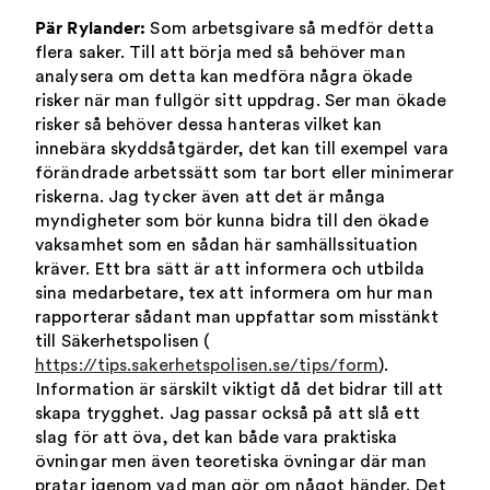
Pär Rylander:
Som arbetsgivare så medför detta
flera saker. Till att börja med så behöver man
analysera om detta kan medföra några ökade
risker när man fullgör sitt uppdrag. Ser man ökade
risker så behöver dessa hanteras vilket kan
innebära skyddsåtgärder, det kan till exempel vara
förändrade arbetssätt som tar bort eller minimerar
riskerna. Jag tycker även att det är många
myndigheter som bör kunna bidra till den ökade
vaksamhet som en sådan här samhällssituation
kräver. Ett bra sätt är att informera och utbilda
sina medarbetare, tex att informera om hur man
rapporterar sådant man uppfattar som misstänkt
till Säkerhetspolisen (
https://tips.sakerhetspolisen.se/tips/form
).
Information är särskilt viktigt då det bidrar till att
skapa trygghet. Jag passar också på att slå ett
slag för att öva, det kan både vara praktiska
övningar men även teoretiska övningar där man
pratar igenom vad man gör om något händer. Det