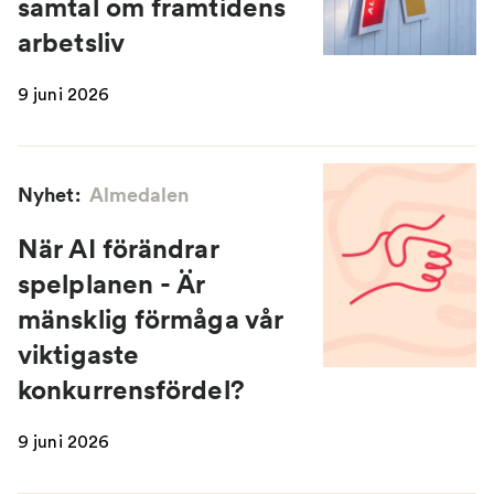
samtal om framtidens
arbetsliv
9 juni 2026
Nyhet:
Almedalen
När AI förändrar
spelplanen - Är
mänsklig förmåga vår
viktigaste
konkurrensfördel?
9 juni 2026