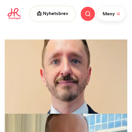
📩 Nyhetsbrev
Meny
Vad letar du efter?
FAQ
Nyheter
Nätverk
HR dagarna