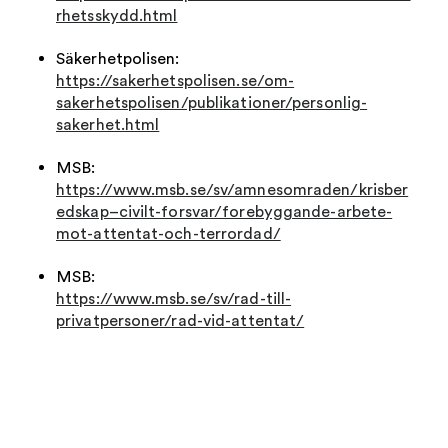
rhetsskydd.html
Säkerhetpolisen:
https://sakerhetspolisen.se/om-
sakerhetspolisen/publikationer/personlig-
sakerhet.html
MSB:
https://www.msb.se/sv/amnesomraden/krisber
edskap–civilt-forsvar/forebyggande-arbete-
mot-attentat-och-terrordad/
MSB:
https://www.msb.se/sv/rad-till-
privatpersoner/rad-vid-attentat/