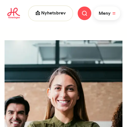
📩 Nyhetsbrev
Meny
Vad letar du efter?
|
FAQ
Nyheter
Nätverk
HR dagarna