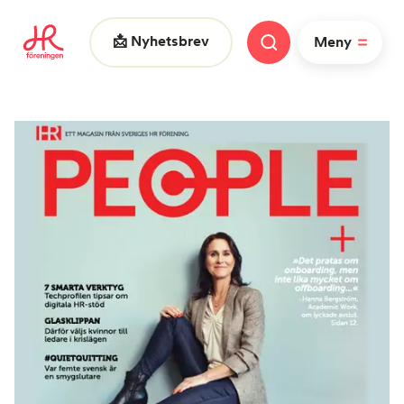
📩 Nyhetsbrev
Meny
Vad letar du efter?
|
FAQ
Nyheter
Nätverk
HR dagarna