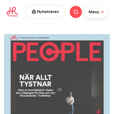
📩 Nyhetsbrev
Meny
Vad letar du efter?
|
FAQ
Nyheter
Nätverk
HR dagarna