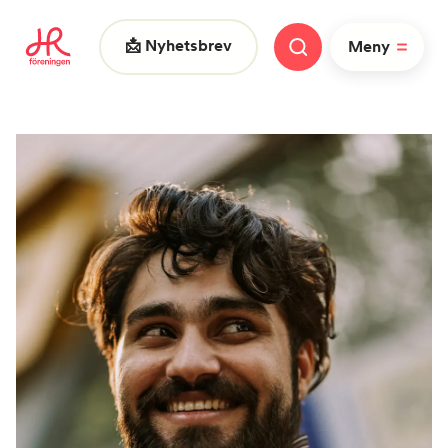
📩 Nyhetsbrev
Meny
Vad letar du efter?
FAQ
Nyheter
Nätverk
HR dagarna