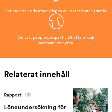
Var med och driv utvecklingen av professionen framåt
Omsätt people-perspektiv till affärs- och
verksamhetsnytta
Relaterat innehåll
Rapport:
HR
Löneundersökning för