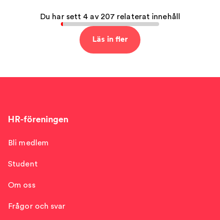
Du har sett 4 av 207 relaterat innehåll
Läs in fler
HR-föreningen
Bli medlem
Student
Om oss
Frågor och svar