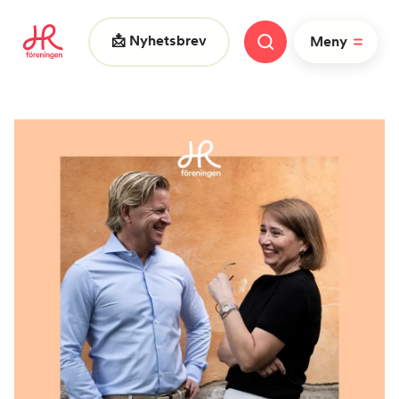
📩 Nyhetsbrev
Meny
Vad letar du efter?
FAQ
Nyheter
Nätverk
HR dagarna