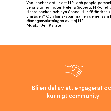
Vad innebär det ur ett HR- och people-perspekt
Lena Bjurner möter Helena Sjöberg, HR-chef
Hasselbacken och nya Space. Hur förändras kr
områden? Och hur skapar man en gemensam kult
säsongsavslutningen av Hej HR!
Musik: I Am Karate
Bli en del av ett engagerat o
kunnigt community