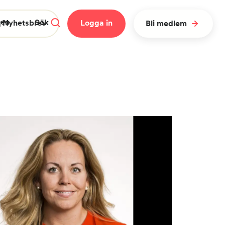
gen
Sök
 Nyhetsbrev
Logga in
Bli medlem
Stäng meny
Rensa
Sök