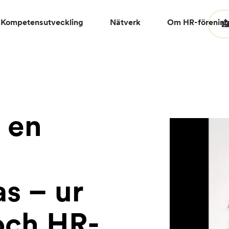
Kompetensutveckling
Nätverk
Om HR-förenin

i en
s – ur
och HR-