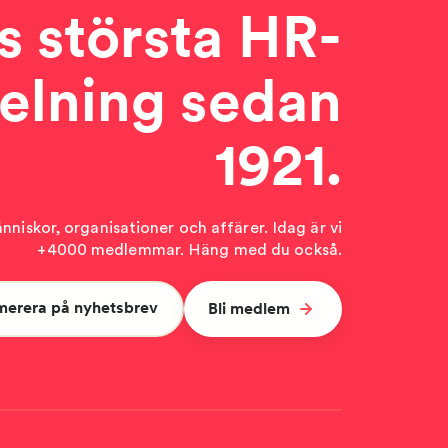
s största HR-
elning sedan
1921.
niskor, organisationer och affärer. Idag är vi
+4000 medlemmar. Häng med du också.
merera på nyhetsbrev
Bli medlem