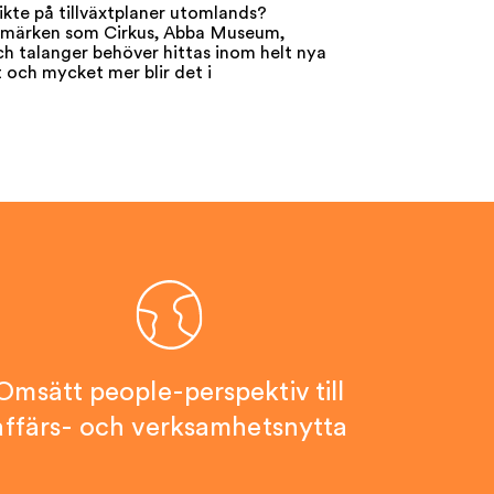
ikte på tillväxtplaner utomlands?
rumärken som Cirkus, Abba Museum,
h talanger behöver hittas inom helt nya
 och mycket mer blir det i
Omsätt people-perspektiv till
affärs- och verksamhetsnytta