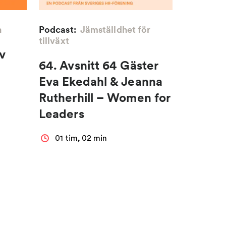
n
Podcast:
Jämställdhet för
tillväxt
v
64. Avsnitt 64 Gäster
Eva Ekedahl & Jeanna
Rutherhill – Women for
Leaders
01 tim, 02 min