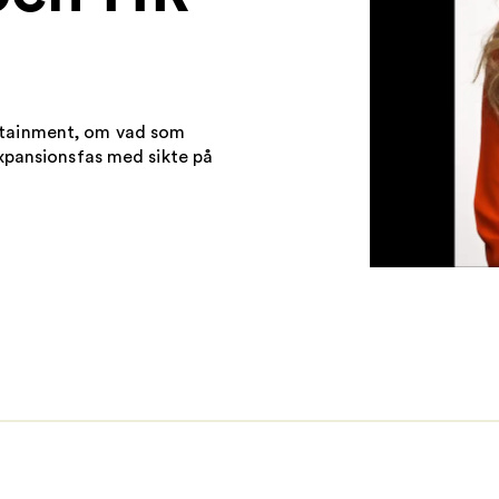
HR dagarna
rtainment, om vad som
expansionsfas med sikte på