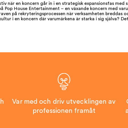
iv när en koncern går in i en strategisk expansionsfas med s
 på Pop House Entertainment – en växande koncern med va
aven på rekryteringsprocessen när verksamheten breddas oc
ur i en koncern där varumärkena är starka i sig själva? Det
ch
Var med och driv utvecklingen av
professionen framåt