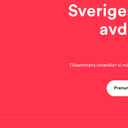
Sverige
avd
Tillsammans utvecklar vi män
Prenu