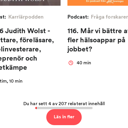
st:
Karriärpodden
Podcast:
Fråga forskare
6 Judith Wolst -
116. Mår vi bättre a
ttare, föreläsare,
fler hälsoappar på
linvesterare,
jobbet?
eprenör och
40 min
netkämpe
 tim, 10 min
Du har sett 4 av 207 relaterat innehåll
Läs in fler