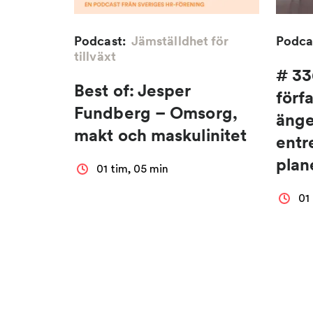
Podcast:
Jämställdhet för
Podca
tillväxt
# 33
Best of: Jesper
förfa
Fundberg – Omsorg,
änge
makt och maskulinitet
entr
pla
01 tim, 05 min
01