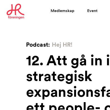
Medlemskap
Event
Vad letar du efter?
Podcast:
Hej HR!
12. Att gå in 
strategisk
expansionsfa
ett people- 