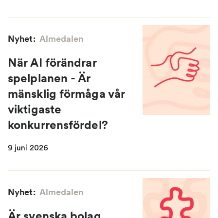
Nyhet:
Almedalen
När AI förändrar
spelplanen - Är
mänsklig förmåga vår
viktigaste
konkurrensfördel?
9 juni 2026
Nyhet:
Almedalen
Är svenska bolag