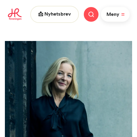
📩 Nyhetsbrev
Meny
Vad letar du efter?
FAQ
Nyheter
Nätverk
HR dagarna