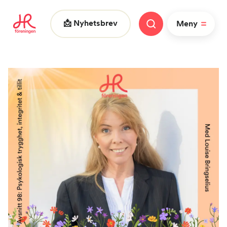
📩 Nyhetsbrev
Meny
Vad letar du efter?
|
FAQ
Nyheter
Nätverk
HR dagarna