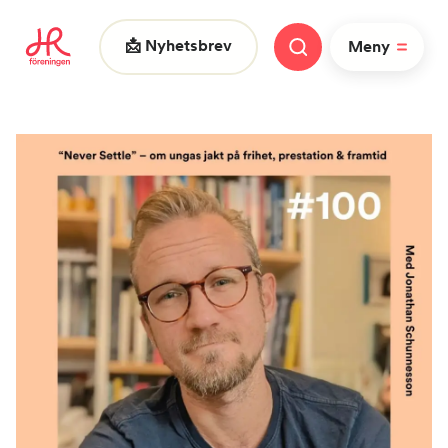
📩 Nyhetsbrev
Meny
Vad letar du efter?
FAQ
Nyheter
Nätverk
HR dagarna