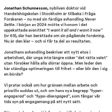
Jonathan Schunnesson,
nybliven doktor vid
Handelshögskolan i Stockholm är tillbaka i Fråga
Forskaren – nu med sin färdiga avhandling
Never
Settle
. I början av 2024 mötte vi honom i det
uppskattade avsnittet
“I want it all and I want it now”
(nr 69), där han berättade om sin pågående forskning.
Nu är den klar – och vi får ta del av resultaten.
Jonathans avhandling beskriver ett nytt etos i
arbetslivet, där unga inte längre söker “det rätta valet”
utan försöker hålla alla dörrar öppna. Men leder den
här ständiga optimeringen till frihet – eller blir den i sig
en börda?
Vi pratar också om hur gränsen mellan arbete och
privatliv suddas ut, och om hans nya begrepp
“hyper-
engagerad”
och
“hypo-disengaged”
, som fångar vår
tids syn på engagemang på ett nytt sätt.