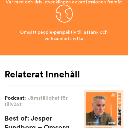
Var med och driv utvecklingen av professionen framåt
Omsätt people-perspektiv till affärs- och
verksamhetsnytta
Relaterat Innehåll
Podcast:
Jämställdhet för
tillväxt
Best of: Jesper
Fundberg – Omsorg,