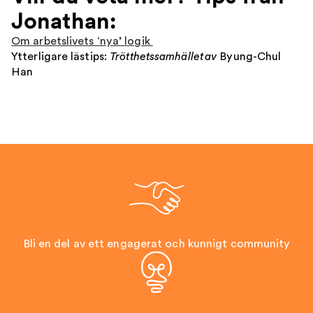
Jonathan:
Om arbetslivets ‘nya’ logik
Ytterligare lästips:
Trötthetssamhället av
Byung-Chul
Han
Bli en del av ett engagerat och kunnigt community